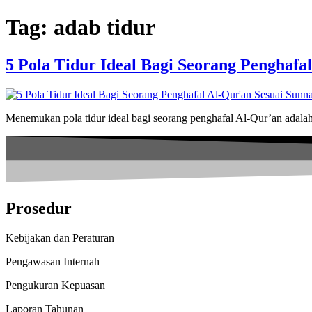
Skip
Tag:
adab tidur
to
content
5 Pola Tidur Ideal Bagi Seorang Penghafa
Menemukan pola tidur ideal bagi seorang penghafal Al-Qur’an adalah k
Prosedur
Kebijakan dan Peraturan
Pengawasan Internah
Pengukuran Kepuasan
Laporan Tahunan