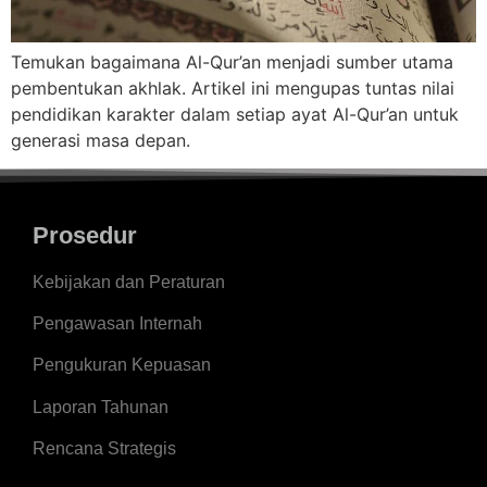
Temukan bagaimana Al-Qur’an menjadi sumber utama
pembentukan akhlak. Artikel ini mengupas tuntas nilai
pendidikan karakter dalam setiap ayat Al-Qur’an untuk
generasi masa depan.
Prosedur
Kebijakan dan Peraturan
Pengawasan Internah
Pengukuran Kepuasan
Laporan Tahunan
Rencana Strategis