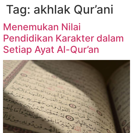
Tag:
akhlak Qur’ani
Menemukan Nilai
Pendidikan Karakter dalam
Setiap Ayat Al-Qur’an