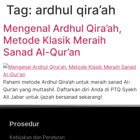
Tag:
ardhul qira’ah
Mengenal Ardhul Qira’ah,
Metode Klasik Meraih
Sanad Al-Qur’an
Pahami metode Ardhul Qira’ah untuk meraih sanad Al-
Qur’an yang muttashil. Daftarkan diri Anda di PTQ Syekh
Ali Jaber untuk ijazah bersanad sekarang!
Prosedur
Kebijakan dan Peraturan