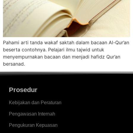
Pahami arti tanda wakaf saktah dalam bacaan Al-Qur’an
beserta contohnya. Pelajari ilmu tajwid untuk
menyempurnakan bacaan dan menjadi hafidz Qur’an
bersanad.
Prosedur
Kebijakan dan Peraturan
Pengawasan Internah
Pengukuran Kepuasan