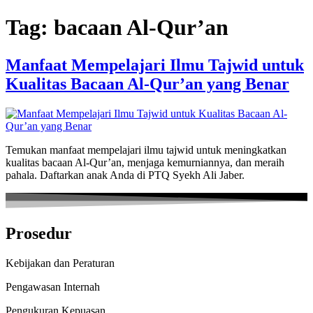
Skip
Tag:
bacaan Al-Qur’an
to
content
Manfaat Mempelajari Ilmu Tajwid untuk
Kualitas Bacaan Al-Qur’an yang Benar
Temukan manfaat mempelajari ilmu tajwid untuk meningkatkan
kualitas bacaan Al-Qur’an, menjaga kemurniannya, dan meraih
pahala. Daftarkan anak Anda di PTQ Syekh Ali Jaber.
Prosedur
Kebijakan dan Peraturan
Pengawasan Internah
Pengukuran Kepuasan