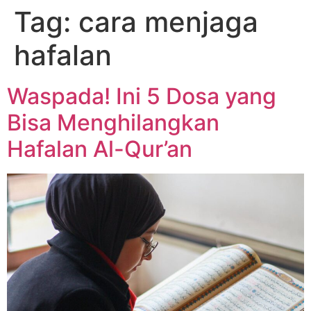
Tag:
cara menjaga
hafalan
Waspada! Ini 5 Dosa yang
Bisa Menghilangkan
Hafalan Al-Qur’an