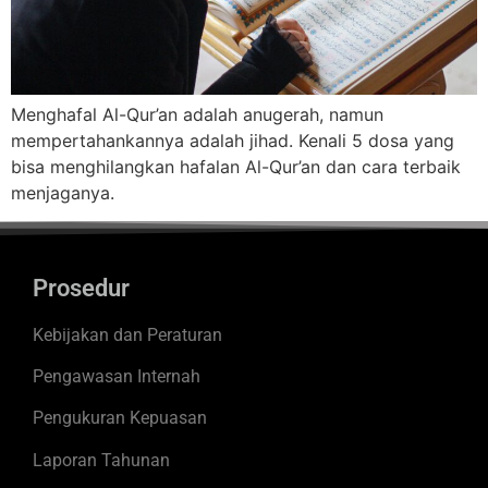
Menghafal Al-Qur’an adalah anugerah, namun
mempertahankannya adalah jihad. Kenali 5 dosa yang
bisa menghilangkan hafalan Al-Qur’an dan cara terbaik
menjaganya.
Prosedur
Kebijakan dan Peraturan
Pengawasan Internah
Pengukuran Kepuasan
Laporan Tahunan