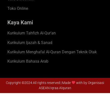
Toko Online
Kaya Kami
Kurikulum Tahfizh Al-Qur’an
Kurikulum Ijazah & Sanad
Kurikulum Menghafal Al-Quran Dengan Teknik Otak
Kurikulum Bahasa Arab
Copyright ©2024 All rights reserved | Made
with by Organisasi
ASEAN Iqraa Alquran