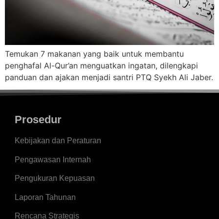
Temukan 7 makanan yang baik untuk membantu
penghafal Al-Qur’an menguatkan ingatan, dilengkapi
panduan dan ajakan menjadi santri PTQ Syekh Ali Jaber.
Prosedur
Kebijakan dan Peraturan
Pengawasan Internah
Pengukuran Kepuasan
Laporan Tahunan
Rencana Strategis