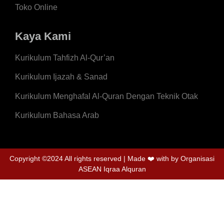
Toko Online
Kaya Kami
Kurikulum Tahfizh Al-Qur’an
Kurikulum Ijazah & Sanad
Kurikulum Menghafal Al-Quran Dengan Teknik Otak
Kurikulum Bahasa Arab
Copyright ©2024 All rights reserved | Made
❤️
with by Organisasi
ASEAN Iqraa Alquran