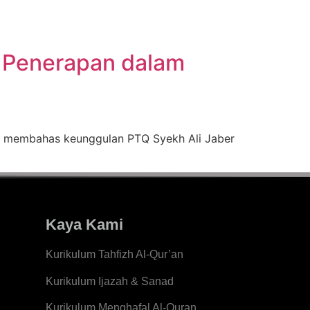
n Penerapan dalam
uga membahas keunggulan PTQ Syekh Ali Jaber
Kaya Kami
Kurikulum Tahfizh Al-Qur’an
Kurikulum Ijazah & Sanad
Kurikulum Menghafal Al-Quran