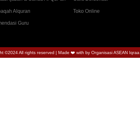
aqah Alquran
Toko Online
endasi Guru
ht ©2024 All rights reserved | Made
❤️
with by Organisasi ASEAN Iqraa