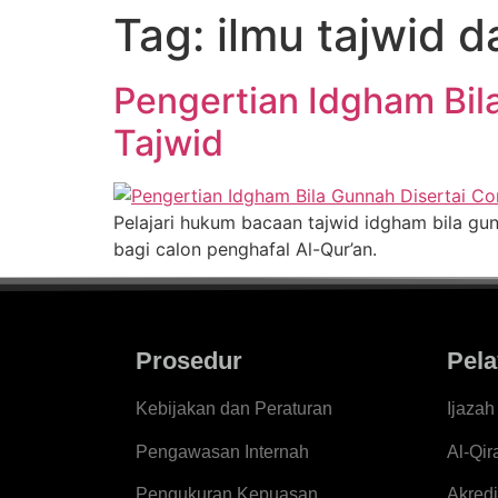
Tag:
ilmu tajwid d
Pengertian Idgham Bil
Tajwid
Pelajari hukum bacaan tajwid idgham bila gu
bagi calon penghafal Al-Qur’an.
Prosedur
Pela
Kebijakan dan Peraturan
Ijaza
Pengawasan Internah
Al-Qir
Pengukuran Kepuasan
Akredi