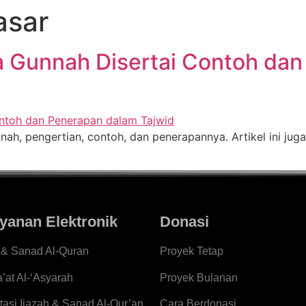
asar
a Gunnah Disertai Contoh da
nnah, pengertian, contoh, dan penerapannya. Artikel ini j
yanan Elektronik
Donasi
h & Sanad Al-Quran
Proyek Tetap
a’at Al-‘Asyarah
Proyek Bulanan
tasi Ijazah & Sanad Al-Qur’an
Cara Berdonasi