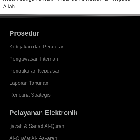
Allah.
Prosedur
Kebijakan dan Peraturan
Pengawasan Internah
Pengukuran Kepuasan
Laporan Tahunan
Rencana Strategis
Pelayanan Elektronik
Ijazah & Sanad Al-Quran
Al-Qira’at Al-‘Asyarah