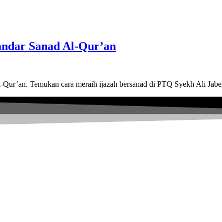
tandar Sanad Al-Qur’an
Al-Qur’an. Temukan cara meraih ijazah bersanad di PTQ Syekh Ali Jabe