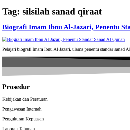
Skip
Tag:
silsilah sanad qiraat
to
content
Biografi Imam Ibnu Al-Jazari, Penentu S
Pelajari biografi Imam Ibnu Al-Jazari, ulama penentu standar sanad 
Prosedur
Kebijakan dan Peraturan
Pengawasan Internah
Pengukuran Kepuasan
Laporan Tahunan