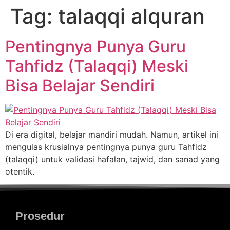
Tag:
talaqqi alquran
Pentingnya Punya Guru
Tahfidz (Talaqqi) Meski
Bisa Belajar Sendiri
Di era digital, belajar mandiri mudah. Namun, artikel ini
mengulas krusialnya pentingnya punya guru Tahfidz
(talaqqi) untuk validasi hafalan, tajwid, dan sanad yang
otentik.
Prosedur