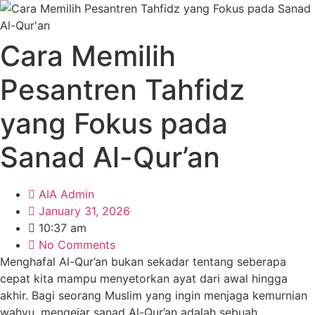
Skip
to
content
Cara Memilih
Pesantren Tahfidz
yang Fokus pada
Sanad Al-Qur’an
AIA Admin
January 31, 2026
10:37 am
No Comments
Menghafal Al-Qur’an bukan sekadar tentang seberapa
cepat kita mampu menyetorkan ayat dari awal hingga
akhir. Bagi seorang Muslim yang ingin menjaga kemurnian
wahyu, mengejar sanad Al-Qur’an adalah sebuah