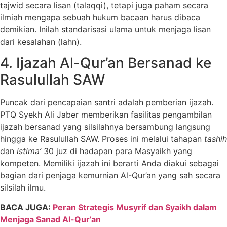
tajwid secara lisan (talaqqi), tetapi juga paham secara
ilmiah mengapa sebuah hukum bacaan harus dibaca
demikian. Inilah standarisasi ulama untuk menjaga lisan
dari kesalahan (lahn).
4. Ijazah Al-Qur’an Bersanad ke
Rasulullah SAW
Puncak dari pencapaian santri adalah pemberian ijazah.
PTQ Syekh Ali Jaber memberikan fasilitas pengambilan
ijazah bersanad yang silsilahnya bersambung langsung
hingga ke Rasulullah SAW. Proses ini melalui tahapan
tashih
dan
istima’
30 juz di hadapan para Masyaikh yang
kompeten. Memiliki ijazah ini berarti Anda diakui sebagai
bagian dari penjaga kemurnian Al-Qur’an yang sah secara
silsilah ilmu.
BACA JUGA:
Peran Strategis Musyrif dan Syaikh dalam
Menjaga Sanad Al-Qur’an