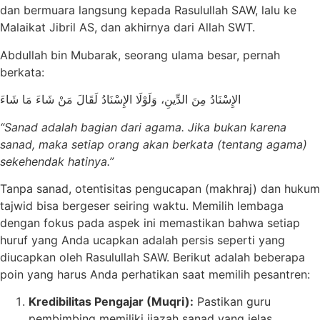
dan bermuara langsung kepada Rasulullah SAW, lalu ke
Malaikat Jibril AS, dan akhirnya dari Allah SWT.
Abdullah bin Mubarak, seorang ulama besar, pernah
berkata:
الإِسْنَادُ مِنَ الدِّينِ، وَلَوْلَا الإِسْنَادُ لَقَالَ مَنْ شَاءَ مَا شَاءَ
“Sanad adalah bagian dari agama. Jika bukan karena
sanad, maka setiap orang akan berkata (tentang agama)
sekehendak hatinya.”
Tanpa sanad, otentisitas pengucapan (makhraj) dan hukum
tajwid bisa bergeser seiring waktu. Memilih lembaga
dengan fokus pada aspek ini memastikan bahwa setiap
huruf yang Anda ucapkan adalah persis seperti yang
diucapkan oleh Rasulullah SAW. Berikut adalah beberapa
poin yang harus Anda perhatikan saat memilih pesantren:
Kredibilitas Pengajar (Muqri):
Pastikan guru
pembimbing memiliki ijazah sanad yang jelas