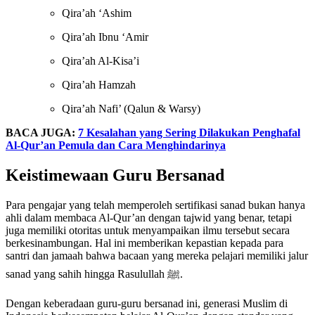
Qira’ah ‘Ashim
Qira’ah Ibnu ‘Amir
Qira’ah Al-Kisa’i
Qira’ah Hamzah
Qira’ah Nafi’ (Qalun & Warsy)
BACA JUGA:
7 Kesalahan yang Sering Dilakukan Penghafal
Al-Qur’an Pemula dan Cara Menghindarinya
Keistimewaan Guru Bersanad
Para pengajar yang telah memperoleh sertifikasi sanad bukan hanya
ahli dalam membaca Al-Qur’an dengan tajwid yang benar, tetapi
juga memiliki otoritas untuk menyampaikan ilmu tersebut secara
berkesinambungan. Hal ini memberikan kepastian kepada para
santri dan jamaah bahwa bacaan yang mereka pelajari memiliki jalur
sanad yang sahih hingga Rasulullah ﷺ.
Dengan keberadaan guru-guru bersanad ini, generasi Muslim di