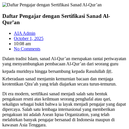
Skip
to
content
Daftar Pengajar dengan Sertifikasi Sanad Al-
Qur’an
AIA Admin
October 1, 2025
10:08 am
No Comments
Dalam tradisi Islam, sanad Al-Qur’an merupakan rantai periwayatan
yang menyambungkan pembacaan Al-Qur’an dari seorang guru
kepada muridnya hingga bersambung kepada Rasulullah ﷺ.
Keberadaan sanad menjamin kemurnian bacaan dan menjaga
keotentikan Qira’ah yang telah diajarkan secara turun-temurun.
Di era modern, sertifikasi sanad menjadi salah satu bentuk
pengakuan resmi atas keilmuan seorang penghafal atau qari,
sekaligus sebagai bukti bahwa ia layak menjadi pengajar yang dapat
dipercaya. Salah satu lembaga internasional yang memberikan
pengakuan ini adalah Asean Iqraa Organization, yang telah
melahirkan banyak pengajar bersanad di Indonesia maupun di
kawasan Asia Tenggara.