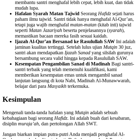
membantu santri menghafal lebih cepat, lebih kuat, dan tidak
mudah lupa.
Hafalan Syarah Matan Tajwid
Seorang
Hafidz
sejati harus
paham ilmu tajwid. Santri tidak hanya menghafal Al-Qur’an,
tetapi juga wajib menghafal
matan-matan
(kitab inti) tajwid
seperti
Matan Jazariyah
beserta penjelasannya (
syarah
),
memastikan bacaan mereka fasih sesuai kaidah.
Ijazah Al-Qur’an Bersanad ke Rasulullah SAW
Ini adalah
jaminan kualitas tertinggi. Setelah lulus ujian
Mutqin
30 juz,
santri akan mendapatkan
Ijazah Sanad
yang silsilah gurunya
bersambung secara valid hingga kepada Rasulullah SAW.
Kesempatan Pengambilan Sanad di Madinah
Bagi santri-
santri terbaik yang telah memenuhi kualifikasi, kami
memberikan kesempatan emas untuk mengambil sanad
lanjutan langsung di kota Nabi, Madinah Al-Munawwarah,
belajar dari para
Masyaikh
terkemuka.
Kesimpulan
Mengenali tanda-tanda hafalan yang
Mutqin
adalah sebuah
kebahagiaan bagi seorang
Hafidz
. Ini adalah buah dari kesabaran,
disiplin
muraja’ah
, dan pertolongan Allah SWT.
Jangan biarkan impian putra-putri Anda menjadi penghafal Al-