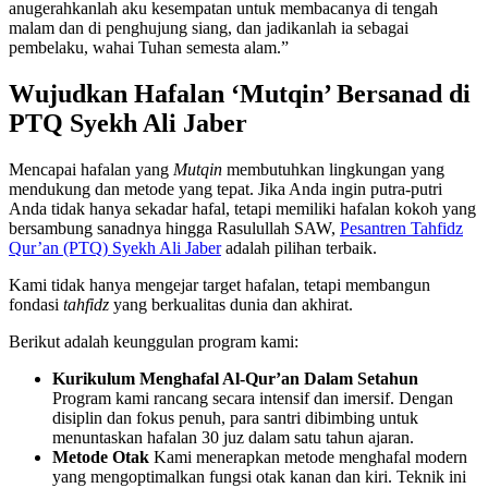
anugerahkanlah aku kesempatan untuk membacanya di tengah
malam dan di penghujung siang, dan jadikanlah ia sebagai
pembelaku, wahai Tuhan semesta alam.”
Wujudkan Hafalan ‘Mutqin’ Bersanad di
PTQ Syekh Ali Jaber
Mencapai hafalan yang
Mutqin
membutuhkan lingkungan yang
mendukung dan metode yang tepat. Jika Anda ingin putra-putri
Anda tidak hanya sekadar hafal, tetapi memiliki hafalan kokoh yang
bersambung sanadnya hingga Rasulullah SAW,
Pesantren Tahfidz
Qur’an (PTQ) Syekh Ali Jaber
adalah pilihan terbaik.
Kami tidak hanya mengejar target hafalan, tetapi membangun
fondasi
tahfidz
yang berkualitas dunia dan akhirat.
Berikut adalah keunggulan program kami:
Kurikulum Menghafal Al-Qur’an Dalam Setahun
Program kami rancang secara intensif dan imersif. Dengan
disiplin dan fokus penuh, para santri dibimbing untuk
menuntaskan hafalan 30 juz dalam satu tahun ajaran.
Metode Otak
Kami menerapkan metode menghafal modern
yang mengoptimalkan fungsi otak kanan dan kiri. Teknik ini