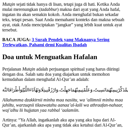
Mutqin
sejati tidak hanya di lisan, tetapi juga di hati. Ketika Anda
mulai merenungkan (
tadabbur
) makna dari ayat yang Anda hafal,
ingatan itu akan semakin kokoh. Anda menghafal bukan sekadar
teks, tetapi pesan. Saat Anda memahami konteks dan makna sebuah
ayat, otak Anda menciptakan “jangkar” yang lebih kuat untuk ayat
tersebut.
BACA JUGA:
3 Surah Pendek yang Maknanya Sering
Terlewatkan, Pahami demi Kualitas Ibadah
Doa untuk Menguatkan Hafalan
Perjalanan
Mutqin
adalah perjuangan spiritual yang harus diiringi
dengan doa. Salah satu doa yang diajarkan untuk memohon
kemudahan dalam menghafal Al-Qur’an adalah:
ُمَّذَكِّرْنِيمِنْهُمَانَسِيتُ،وَعَلِّمْنِيمِنْهُمَاجَهِلْتُ،وَارْزُقْنِيتِلَاوَتَهُآنَاءَاللَّيْلِوَأَطْرَافَالنَّهَ
Allahumma dzakkirnii minhu maa nasiitu, wa ‘allimnii minhu maa
jahiltu, warzuqnii tilaawatahu aanaa’al-laili wa athraafan-nahaar,
waj’alhu lii hujjatan yaa rabbal ‘aalamiin.
Artinya: “Ya Allah, ingatkanlah aku apa yang aku lupa dari Al-
Qur’an, ajarkanlah aku apa yang tidak aku ketahui dari Al-Qur’an,