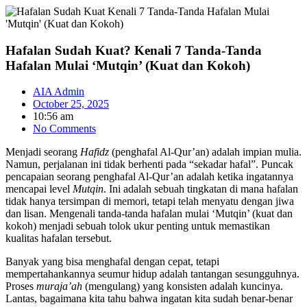
Skip
to
content
Hafalan Sudah Kuat? Kenali 7 Tanda-Tanda
Hafalan Mulai ‘Mutqin’ (Kuat dan Kokoh)
AIA Admin
October 25, 2025
10:56 am
No Comments
Menjadi seorang
Hafidz
(penghafal Al-Qur’an) adalah impian mulia.
Namun, perjalanan ini tidak berhenti pada “sekadar hafal”. Puncak
pencapaian seorang penghafal Al-Qur’an adalah ketika ingatannya
mencapai level
Mutqin
. Ini adalah sebuah tingkatan di mana hafalan
tidak hanya tersimpan di memori, tetapi telah menyatu dengan jiwa
dan lisan. Mengenali tanda-tanda hafalan mulai ‘Mutqin’ (kuat dan
kokoh) menjadi sebuah tolok ukur penting untuk memastikan
kualitas hafalan tersebut.
Banyak yang bisa menghafal dengan cepat, tetapi
mempertahankannya seumur hidup adalah tantangan sesungguhnya.
Proses
muraja’ah
(mengulang) yang konsisten adalah kuncinya.
Lantas, bagaimana kita tahu bahwa ingatan kita sudah benar-benar