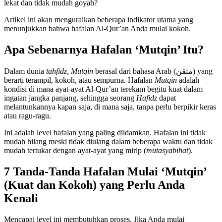
lekat dan tidak mudah goyah?
Artikel ini akan menguraikan beberapa indikator utama yang
menunjukkan bahwa hafalan Al-Qur’an Anda mulai kokoh.
Apa Sebenarnya Hafalan ‘Mutqin’ Itu?
Dalam dunia
tahfidz
,
Mutqin
berasal dari bahasa Arab (متقن) yang
berarti terampil, kokoh, atau sempurna. Hafalan
Mutqin
adalah
kondisi di mana ayat-ayat Al-Qur’an terekam begitu kuat dalam
ingatan jangka panjang, sehingga seorang
Hafidz
dapat
melantunkannya kapan saja, di mana saja, tanpa perlu berpikir keras
atau ragu-ragu.
Ini adalah level hafalan yang paling diidamkan. Hafalan ini tidak
mudah hilang meski tidak diulang dalam beberapa waktu dan tidak
mudah tertukar dengan ayat-ayat yang mirip (
mutasyabihat
).
7 Tanda-Tanda Hafalan Mulai ‘Mutqin’
(Kuat dan Kokoh) yang Perlu Anda
Kenali
Mencapai level ini membutuhkan proses. Jika Anda mulai