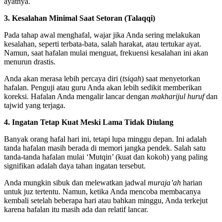
ayatnya.
3. Kesalahan Minimal Saat Setoran (Talaqqi)
Pada tahap awal menghafal, wajar jika Anda sering melakukan
kesalahan, seperti terbata-bata, salah harakat, atau tertukar ayat.
Namun, saat hafalan mulai menguat, frekuensi kesalahan ini akan
menurun drastis.
Anda akan merasa lebih percaya diri (
tsiqah
) saat menyetorkan
hafalan. Penguji atau guru Anda akan lebih sedikit memberikan
koreksi. Hafalan Anda mengalir lancar dengan
makharijul huruf
dan
tajwid yang terjaga.
4. Ingatan Tetap Kuat Meski Lama Tidak Diulang
Banyak orang hafal hari ini, tetapi lupa minggu depan. Ini adalah
tanda hafalan masih berada di memori jangka pendek. Salah satu
tanda-tanda hafalan mulai ‘Mutqin’ (kuat dan kokoh) yang paling
signifikan adalah daya tahan ingatan tersebut.
Anda mungkin sibuk dan melewatkan jadwal
muraja’ah
harian
untuk juz tertentu. Namun, ketika Anda mencoba membacanya
kembali setelah beberapa hari atau bahkan minggu, Anda terkejut
karena hafalan itu masih ada dan relatif lancar.