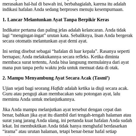
merasakan hal-hal di bawah ini, berbahagialah, karena itu adalah
indikasi hafalan Anda sedang berproses menuju kesempurnaan.
1. Lancar Melantunkan Ayat Tanpa Berpikir Keras
Indikator pertama dan paling jelas adalah kelancaran. Anda tidak
lagi “mengingat-ingat” urutan kata. Sebaliknya, lisan Anda bergerak
secara otomatis melantunkan ayat demi ayat.
Ini sering disebut sebagai “hafalan di luar kepala”. Rasanya seperti
bernapas; Anda melakukannya secara refleks. Ketika diminta
membaca surat tertentu, Anda bisa langsung memulainya dari ayat
mana pun tanpa perlu waktu jeda untuk memuat data di otak.
2. Mampu Menyambung Ayat Secara Acak (Tasmī’)
Ujian sejati bagi seorang
Hafidz
adalah ketika ia diuji secara acak.
Guru atau penguji akan membacakan satu potongan ayat, lalu
meminta Anda untuk melanjutkannya.
Jika Anda mampu melanjutkan ayat tersebut dengan cepat dan
benar, bahkan jika ayat itu diambil dari tengah-tengah halaman atau
surat yang jarang Anda ulang, ini pertanda kuat hafalan Anda sudah
lekat. Ini membuktikan Anda tidak hanya menghafal berdasarkan
“irama” atau urutan halaman, tetapi benar-benar hafal setiap