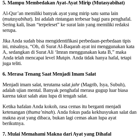
5. Mampu Membedakan Ayat-Ayat Mirip (Mutasyabihat)
Al-Qur’an memiliki banyak ayat yang mirip satu sama lain
(
mutasyabihat
). Ini adalah rintangan terbesar bagi para penghafal.
Sering kali, lisan “terpeleset” ke surat lain yang memiliki redaksi
serupa.
Jika Anda sudah bisa mengidentifikasi perbedaan-perbedaan tipis
ini, misalnya, “Oh, di Surat Al-Baqarah ayat ini menggunakan kata
A, sedangkan di Surat Ali ‘Imran menggunakan kata B,” maka
Anda telah mencapai level
Mutqin
. Anda tidak hanya hafal, tetapi
juga teliti.
6. Merasa Tenang Saat Menjadi Imam Salat
Menjadi imam salat, terutama salat
jahr
(Magrib, Isya, Subuh),
adalah ujian mental. Banyak penghafal merasa gugup luar biasa
karena takut salah atau lupa di tengah salat.
Ketika hafalan Anda kokoh, rasa cemas itu berganti menjadi
ketenangan (
thuma’ninah
). Anda fokus pada kekhusyukan salat dan
makna ayat yang dibaca, bukan lagi cemas akan lupa ayat
berikutnya.
7. Mulai Memahami Makna dari Ayat yang Dihafal