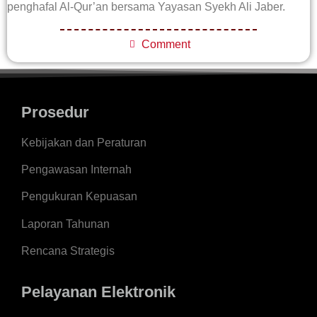
penghafal Al-Qur’an bersama Yayasan Syekh Ali Jaber.
Comment
Prosedur
Kebijakan dan Peraturan
Pengawasan Internah
Pengukuran Kepuasan
Laporan Tahunan
Rencana Strategis
Pelayanan Elektronik