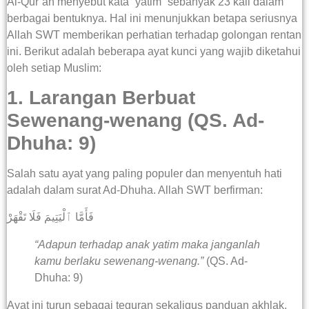
Al-Qur’an menyebut kata “yatim” sebanyak 23 kali dalam
berbagai bentuknya. Hal ini menunjukkan betapa seriusnya
Allah SWT memberikan perhatian terhadap golongan rentan
ini. Berikut adalah beberapa ayat kunci yang wajib diketahui
oleh setiap Muslim:
1. Larangan Berbuat
Sewenang-wenang (QS. Ad-
Dhuha: 9)
Salah satu ayat yang paling populer dan menyentuh hati
adalah dalam surat Ad-Dhuha. Allah SWT berfirman:
فَأَمَّا ٱلْيَتِيمَ فَلَا تَقْهَرْ
“Adapun terhadap anak yatim maka janganlah
kamu berlaku sewenang-wenang.”
(QS. Ad-
Dhuha: 9)
Ayat ini turun sebagai teguran sekaligus panduan akhlak.