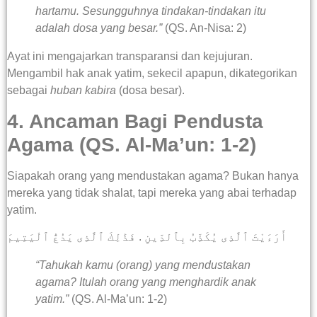
hartamu. Sesungguhnya tindakan-tindakan itu
adalah dosa yang besar.”
(QS. An-Nisa: 2)
Ayat ini mengajarkan transparansi dan kejujuran.
Mengambil hak anak yatim, sekecil apapun, dikategorikan
sebagai
huban kabira
(dosa besar).
4. Ancaman Bagi Pendusta
Agama (QS. Al-Ma’un: 1-2)
Siapakah orang yang mendustakan agama? Bukan hanya
mereka yang tidak shalat, tapi mereka yang abai terhadap
yatim.
أَرَءَيْتَ ٱلَّذِى يُكَذِّبُ بِٱلدِّينِ . فَذَٰلِكَ ٱلَّذِى يَدُعُّ ٱلْيَتِيمَ
“Tahukah kamu (orang) yang mendustakan
agama? Itulah orang yang menghardik anak
yatim.”
(QS. Al-Ma’un: 1-2)