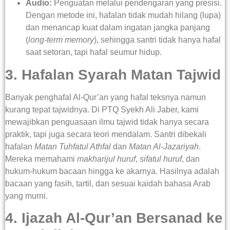
Audio:
Penguatan melalui pendengaran yang presisi.
Dengan metode ini, hafalan tidak mudah hilang
(lupa)
dan menancap kuat dalam ingatan jangka panjang
(
long-term memory
), sehingga santri tidak hanya hafal
saat setoran, tapi hafal seumur hidup.
3. Hafalan Syarah Matan Tajwid
Banyak penghafal Al-Qur’an yang hafal teksnya namun
kurang tepat tajwidnya. Di PTQ Syekh Ali Jaber, kami
mewajibkan penguasaan ilmu tajwid tidak hanya secara
praktik, tapi juga secara teori mendalam. Santri dibekali
hafalan
Matan Tuhfatul Athfal
dan
Matan Al-Jazariyah
.
Mereka memahami
makharijul huruf
,
sifatul huruf
, dan
hukum-hukum bacaan hingga ke akarnya. Hasilnya adalah
bacaan yang fasih, tartil, dan sesuai kaidah bahasa Arab
yang murni.
4. Ijazah Al-Qur’an Bersanad ke