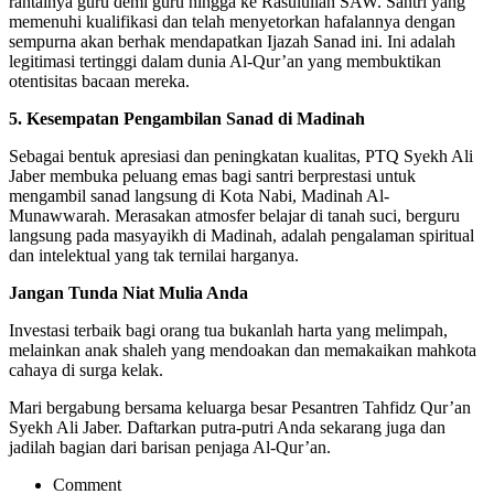
rantainya guru demi guru hingga ke Rasulullah SAW. Santri yang
memenuhi kualifikasi dan telah menyetorkan hafalannya dengan
sempurna akan berhak mendapatkan Ijazah Sanad ini. Ini adalah
legitimasi tertinggi dalam dunia Al-Qur’an yang membuktikan
otentisitas bacaan mereka.
5. Kesempatan Pengambilan Sanad di Madinah
Sebagai bentuk apresiasi dan peningkatan kualitas, PTQ Syekh Ali
Jaber membuka peluang emas bagi santri berprestasi untuk
mengambil sanad langsung di Kota Nabi, Madinah Al-
Munawwarah. Merasakan atmosfer belajar di tanah suci, berguru
langsung pada masyayikh di Madinah, adalah pengalaman spiritual
dan intelektual yang tak ternilai harganya.
Jangan Tunda Niat Mulia Anda
Investasi terbaik bagi orang tua bukanlah harta yang melimpah,
melainkan anak shaleh yang mendoakan dan memakaikan mahkota
cahaya di surga kelak.
Mari bergabung bersama keluarga besar Pesantren Tahfidz Qur’an
Syekh Ali Jaber. Daftarkan putra-putri Anda sekarang juga dan
jadilah bagian dari barisan penjaga Al-Qur’an.
Comment