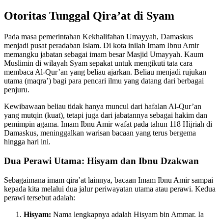
Otoritas Tunggal Qira’at di Syam
Pada masa pemerintahan Kekhalifahan Umayyah, Damaskus
menjadi pusat peradaban Islam. Di kota inilah Imam Ibnu Amir
memangku jabatan sebagai imam besar Masjid Umayyah. Kaum
Muslimin di wilayah Syam sepakat untuk mengikuti tata cara
membaca Al-Qur’an yang beliau ajarkan. Beliau menjadi rujukan
utama (maqra’) bagi para pencari ilmu yang datang dari berbagai
penjuru.
Kewibawaan beliau tidak hanya muncul dari hafalan Al-Qur’an
yang mutqin (kuat), tetapi juga dari jabatannya sebagai hakim dan
pemimpin agama. Imam Ibnu Amir wafat pada tahun 118 Hijriah di
Damaskus, meninggalkan warisan bacaan yang terus bergema
hingga hari ini.
Dua Perawi Utama: Hisyam dan Ibnu Dzakwan
Sebagaimana imam qira’at lainnya, bacaan Imam Ibnu Amir sampai
kepada kita melalui dua jalur periwayatan utama atau perawi. Kedua
perawi tersebut adalah:
Hisyam:
Nama lengkapnya adalah Hisyam bin Ammar. Ia