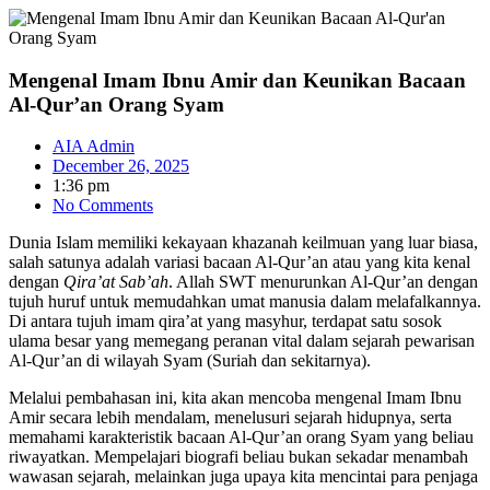
Skip
to
content
Mengenal Imam Ibnu Amir dan Keunikan Bacaan
Al-Qur’an Orang Syam
AIA Admin
December 26, 2025
1:36 pm
No Comments
Dunia Islam memiliki kekayaan khazanah keilmuan yang luar biasa,
salah satunya adalah variasi bacaan Al-Qur’an atau yang kita kenal
dengan
Qira’at Sab’ah
. Allah SWT menurunkan Al-Qur’an dengan
tujuh huruf untuk memudahkan umat manusia dalam melafalkannya.
Di antara tujuh imam qira’at yang masyhur, terdapat satu sosok
ulama besar yang memegang peranan vital dalam sejarah pewarisan
Al-Qur’an di wilayah Syam (Suriah dan sekitarnya).
Melalui pembahasan ini, kita akan mencoba mengenal Imam Ibnu
Amir secara lebih mendalam, menelusuri sejarah hidupnya, serta
memahami karakteristik bacaan Al-Qur’an orang Syam yang beliau
riwayatkan. Mempelajari biografi beliau bukan sekadar menambah
wawasan sejarah, melainkan juga upaya kita mencintai para penjaga