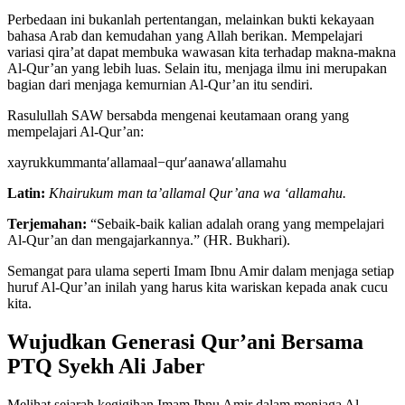
Perbedaan ini bukanlah pertentangan, melainkan bukti kekayaan
bahasa Arab dan kemudahan yang Allah berikan. Mempelajari
variasi qira’at dapat membuka wawasan kita terhadap makna-makna
Al-Qur’an yang lebih luas. Selain itu, menjaga ilmu ini merupakan
bagian dari menjaga kemurnian Al-Qur’an itu sendiri.
Rasulullah SAW bersabda mengenai keutamaan orang yang
mempelajari Al-Qur’an:
x
a
yr
u
kk
u
mman
t
a
′
a
ll
amaa
l
−
q
u
r
′
aana
w
a
′
a
ll
amah
u
Latin:
Khairukum man ta’allamal Qur’ana wa ‘allamahu.
Terjemahan:
“Sebaik-baik kalian adalah orang yang mempelajari
Al-Qur’an dan mengajarkannya.” (HR. Bukhari).
Semangat para ulama seperti Imam Ibnu Amir dalam menjaga setiap
huruf Al-Qur’an inilah yang harus kita wariskan kepada anak cucu
kita.
Wujudkan Generasi Qur’ani Bersama
PTQ Syekh Ali Jaber
Melihat sejarah kegigihan Imam Ibnu Amir dalam menjaga Al-