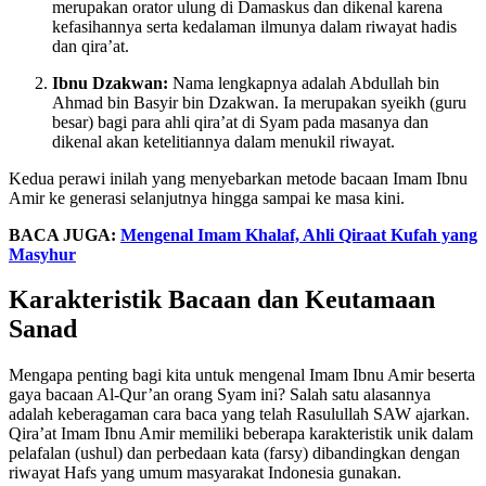
merupakan orator ulung di Damaskus dan dikenal karena
kefasihannya serta kedalaman ilmunya dalam riwayat hadis
dan qira’at.
Ibnu Dzakwan:
Nama lengkapnya adalah Abdullah bin
Ahmad bin Basyir bin Dzakwan. Ia merupakan syeikh (guru
besar) bagi para ahli qira’at di Syam pada masanya dan
dikenal akan ketelitiannya dalam menukil riwayat.
Kedua perawi inilah yang menyebarkan metode bacaan Imam Ibnu
Amir ke generasi selanjutnya hingga sampai ke masa kini.
BACA JUGA:
Mengenal Imam Khalaf, Ahli Qiraat Kufah yang
Masyhur
Karakteristik Bacaan dan Keutamaan
Sanad
Mengapa penting bagi kita untuk mengenal Imam Ibnu Amir beserta
gaya bacaan Al-Qur’an orang Syam ini? Salah satu alasannya
adalah keberagaman cara baca yang telah Rasulullah SAW ajarkan.
Qira’at Imam Ibnu Amir memiliki beberapa karakteristik unik dalam
pelafalan (ushul) dan perbedaan kata (farsy) dibandingkan dengan
riwayat Hafs yang umum masyarakat Indonesia gunakan.