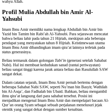
wahyu Allah.
Profil Mulia Abdullah bin Amir Al-
Yahsubi
Imam Ibnu Amir memiliki nama lengkap Abdullah bin Amir bin
Yazid bin Tamim bin Rabi’ah Al-Yahsubi. Para sejarawan mencatat
bahwa beliau lahir pada tahun 21 Hijriah, meskipun ada beberapa
pendapat yang menyatakan tahun 8 Hijriah. Keistimewaan utama
Imam Ibnu Amir dibandingkan imam qira’at lainnya terletak pada
status generasinya.
Beliau termasuk dalam golongan
Tabi’in
(generasi setelah Sahabat
Nabi). Hal ini membuat kedudukan sanad (rantai periwayatan)
beliau sangat tinggi karena jarak antara beliau dan Rasulullah SAW
sangat dekat.
Dalam catatan sejarah, Imam Ibnu Amir pernah bertemu dengan
beberapa Sahabat Nabi SAW, seperti Nu’man bin Basyir, Wathilah
bin Al-Asqa’, dan Fadhalah bin Ubaid. Bahkan, beliau mengambil
ilmu qira’at langsung dari para sahabat tersebut. Posisi ini
menjadikan mengenal Imam Ibnu Amir dan mempelajari bacaan Al-
Qur’an orang Syam sebagai sebuah perjalanan menelusuri jejak
otentik yang sangat dekat dengan sumber kenabian.