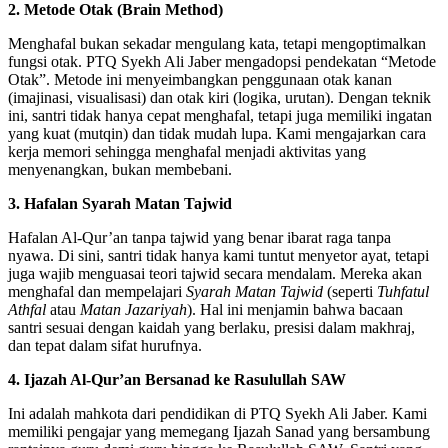
2. Metode Otak (Brain Method)
Menghafal bukan sekadar mengulang kata, tetapi mengoptimalkan
fungsi otak. PTQ Syekh Ali Jaber mengadopsi pendekatan “Metode
Otak”. Metode ini menyeimbangkan penggunaan otak kanan
(imajinasi, visualisasi) dan otak kiri (logika, urutan). Dengan teknik
ini, santri tidak hanya cepat menghafal, tetapi juga memiliki ingatan
yang kuat (mutqin) dan tidak mudah lupa. Kami mengajarkan cara
kerja memori sehingga menghafal menjadi aktivitas yang
menyenangkan, bukan membebani.
3. Hafalan Syarah Matan Tajwid
Hafalan Al-Qur’an tanpa tajwid yang benar ibarat raga tanpa
nyawa. Di sini, santri tidak hanya kami tuntut menyetor ayat, tetapi
juga wajib menguasai teori tajwid secara mendalam. Mereka akan
menghafal dan mempelajari
Syarah Matan Tajwid
(seperti
Tuhfatul
Athfal
atau
Matan Jazariyah
). Hal ini menjamin bahwa bacaan
santri sesuai dengan kaidah yang berlaku, presisi dalam makhraj,
dan tepat dalam sifat hurufnya.
4. Ijazah Al-Qur’an Bersanad ke Rasulullah SAW
Ini adalah mahkota dari pendidikan di PTQ Syekh Ali Jaber. Kami
memiliki pengajar yang memegang Ijazah Sanad yang bersambung