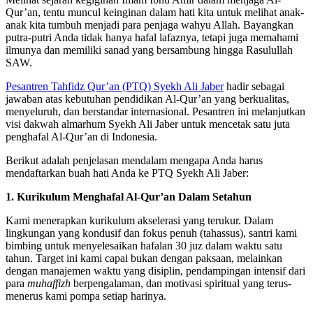
Qur’an, tentu muncul keinginan dalam hati kita untuk melihat anak-
anak kita tumbuh menjadi para penjaga wahyu Allah. Bayangkan
putra-putri Anda tidak hanya hafal lafaznya, tetapi juga memahami
ilmunya dan memiliki sanad yang bersambung hingga Rasulullah
SAW.
Pesantren Tahfidz Qur’an (PTQ) Syekh Ali Jaber
hadir sebagai
jawaban atas kebutuhan pendidikan Al-Qur’an yang berkualitas,
menyeluruh, dan berstandar internasional. Pesantren ini melanjutkan
visi dakwah almarhum Syekh Ali Jaber untuk mencetak satu juta
penghafal Al-Qur’an di Indonesia.
Berikut adalah penjelasan mendalam mengapa Anda harus
mendaftarkan buah hati Anda ke PTQ Syekh Ali Jaber:
1. Kurikulum Menghafal Al-Qur’an Dalam Setahun
Kami menerapkan kurikulum akselerasi yang terukur. Dalam
lingkungan yang kondusif dan fokus penuh (tahassus), santri kami
bimbing untuk menyelesaikan hafalan 30 juz dalam waktu satu
tahun. Target ini kami capai bukan dengan paksaan, melainkan
dengan manajemen waktu yang disiplin, pendampingan intensif dari
para
muhaffizh
berpengalaman, dan motivasi spiritual yang terus-
menerus kami pompa setiap harinya.