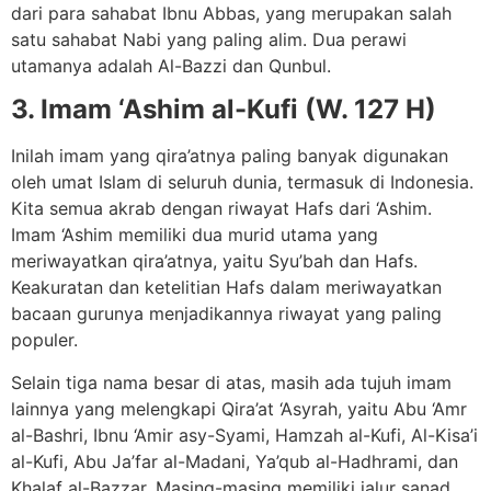
dari para sahabat Ibnu Abbas, yang merupakan salah
satu sahabat Nabi yang paling alim. Dua perawi
utamanya adalah Al-Bazzi dan Qunbul.
3. Imam ‘Ashim al-Kufi (W. 127 H)
Inilah imam yang qira’atnya paling banyak digunakan
oleh umat Islam di seluruh dunia, termasuk di Indonesia.
Kita semua akrab dengan riwayat Hafs dari ‘Ashim.
Imam ‘Ashim memiliki dua murid utama yang
meriwayatkan qira’atnya, yaitu Syu’bah dan Hafs.
Keakuratan dan ketelitian Hafs dalam meriwayatkan
bacaan gurunya menjadikannya riwayat yang paling
populer.
Selain tiga nama besar di atas, masih ada tujuh imam
lainnya yang melengkapi Qira’at ‘Asyrah, yaitu Abu ‘Amr
al-Bashri, Ibnu ‘Amir asy-Syami, Hamzah al-Kufi, Al-Kisa’i
al-Kufi, Abu Ja’far al-Madani, Ya’qub al-Hadhrami, dan
Khalaf al-Bazzar. Masing-masing memiliki jalur sanad