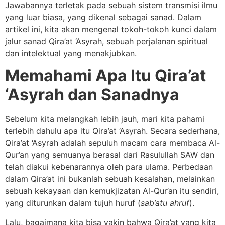
Jawabannya terletak pada sebuah sistem transmisi ilmu
yang luar biasa, yang dikenal sebagai sanad. Dalam
artikel ini, kita akan mengenal tokoh-tokoh kunci dalam
jalur sanad Qira’at ‘Asyrah, sebuah perjalanan spiritual
dan intelektual yang menakjubkan.
Memahami Apa Itu Qira’at
‘Asyrah dan Sanadnya
Sebelum kita melangkah lebih jauh, mari kita pahami
terlebih dahulu apa itu Qira’at ‘Asyrah. Secara sederhana,
Qira’at ‘Asyrah adalah sepuluh macam cara membaca Al-
Qur’an yang semuanya berasal dari Rasulullah SAW dan
telah diakui kebenarannya oleh para ulama. Perbedaan
dalam Qira’at ini bukanlah sebuah kesalahan, melainkan
sebuah kekayaan dan kemukjizatan Al-Qur’an itu sendiri,
yang diturunkan dalam tujuh huruf (
sab’atu ahruf
).
Lalu, bagaimana kita bisa yakin bahwa Qira’at yang kita