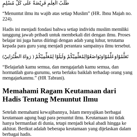
طَلَبُ الْعِلْمِ فَرِيْضَةٌ عَلَى كُلِّ مُسْلِمٍ
“Menuntut ilmu itu wajib atas setiap Muslim” (HR. Ibnu Majah no.
224).
Hadis ini menjadi fondasi bahwa setiap individu muslim memiliki
tanggung jawab pribadi untuk membekali diri dengan ilmu. Proses
belajar ini juga harus diiringi dengan adab yang luhur, terutama
kepada para guru yang menjadi perantara sampainya ilmu tersebut.
تَعَلَّمُوْاوَعَلِّمُوْاوَتَوَاضَعُوْالِمُعَلِّمِيْكُمْ وَلَيَلَوْا لِمُعَلِّمِيْكُمْ ( رَواهُ الطَّبْرَانِيْ)
“Belajarlah kamu semua, dan mengajarlah kamu semua, dan
hormatilah guru-gurumu, serta berlaku baiklah terhadap orang yang
mengajarkanmu.” (HR Tabrani).
Memahami Ragam Keutamaan dari
Hadis Tentang Menuntut Ilmu
Setelah memahami kewajibannya, Islam menyajikan berbagai
keutamaan agung bagi para penuntut ilmu. Keutamaan ini tidak
hanya bermanfaat di dunia, tetapi menjadi bekal abadi hingga ke
akhirat. Berikut adalah beberapa keutamaan yang dijelaskan dalam
berbagai
hadis
.