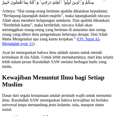
مِنكُمْ وَٱلَّذِينَ أُوتُوا۟ ٱلْعِلْمَ دَرَجَٰتٍ ۚ وَٱللَّهُ بِمَا تَعْمَلُونَ خَبِيرٌ
Artinya: “Hai orang-orang beriman apabila dikatakan kepadamu:
“Berlapang-lapanglah dalam majelis”, maka lapangkanlah niscaya
Allah akan memberi kelapangan untukmu. Dan apabila dikatakan:
“Berdirilah kamu”, maka berdirilah, niscaya Allah akan
meninggikan orang-orang yang beriman di antaramu dan orang-
orang yang diberi ilmu pengetahuan beberapa derajat. Dan Allah
Maha Mengetahui apa yang kamu kerjakan.” (
QS. Surat Al-
Mujadalah ayat: 11
).
Ayat ini menegaskan bahwa ilmu adalah sarana untuk meraih
kemuliaan di sisi Allah. Untuk lebih memahaminya, mari kita selami
lebih dalam pesan Rasulullah SAW melalui berbagai hadis yang
mulia.
Kewajiban Menuntut Ilmu bagi Setiap
Muslim
Dasar dari segala keutamaan adalah perintah wajib untuk menuntut
ilmu. Rasulullah SAW menegaskan bahwa kewajiban ini berlaku
universal tanpa memandang jenis kelamin, usia, maupun status
sosial.