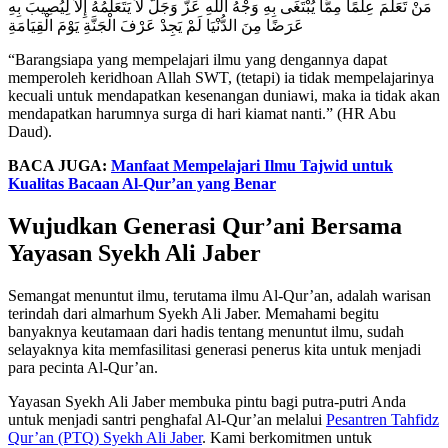
مَنْ تَعَلَّمَ عِلْمًا مِمَّا يُبْتَغَى بِهِ وَجْهُ اللَّهِ عَزَّ وَجَلَّ لاَ يَتَعَلَّمُهُ إِلاَّ لِيُصِيبَ بِهِ
عَرَضًا مِنَ الدُّنْيَا لَمْ يَجِدْ عَرْفَ الْجَنَّةِ يَوْمَ الْقِيَامَةِ
“Barangsiapa yang mempelajari ilmu yang dengannya dapat
memperoleh keridhoan Allah SWT, (tetapi) ia tidak mempelajarinya
kecuali untuk mendapatkan kesenangan duniawi, maka ia tidak akan
mendapatkan harumnya surga di hari kiamat nanti.” (HR Abu
Daud).
BACA JUGA:
Manfaat Mempelajari Ilmu Tajwid untuk
Kualitas Bacaan Al-Qur’an yang Benar
Wujudkan Generasi Qur’ani Bersama
Yayasan Syekh Ali Jaber
Semangat menuntut ilmu, terutama ilmu Al-Qur’an, adalah warisan
terindah dari almarhum Syekh Ali Jaber. Memahami begitu
banyaknya keutamaan dari hadis tentang menuntut ilmu, sudah
selayaknya kita memfasilitasi generasi penerus kita untuk menjadi
para pecinta Al-Qur’an.
Yayasan Syekh Ali Jaber membuka pintu bagi putra-putri Anda
untuk menjadi santri penghafal Al-Qur’an melalui
Pesantren Tahfidz
Qur’an (PTQ) Syekh Ali Jaber
. Kami berkomitmen untuk