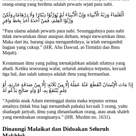
orang-orang yang berilmu adalah pewaris sejati para nabi.
اَلْعُلَمَاءُ وَرَثَةُ الْأَنْبِيَاءِ وَإِنَّ الْأَنْبِيَاءَ لَمْ يُوَرِّثُوْا دِيْنَارًا وَلَا دِرْهَامًا، وَلَكِنْ
وَرَّثُوْا الْعِلْمَ، فَمَنْ أَخَذَهُ أَخَذَ بِحَظٍّ وَافِرٍ
“Para ulama adalah pewaris para nabi. Sesungguhnya para nabi
tidak mewariskan dinar ataupun dirham, tetapi mewariskan ilmu.
Maka dari itu, barang siapa mengambilnya, ia telah mengambil
bagian yang cukup.” (HR. Abu Dawud, at-Tirmidzi dan Ibnu
Majah).
Keutamaan ilmu yang paling menakjubkan adalah sifatnya yang
abadi. Ketika seseorang wafat, seluruh amalnya terputus, kecuali
tiga hal, dan salah satunya adalah ilmu yang bermanfaat.
إِذَا مَاتَ الْإِنْسَانُ انْقَطَعَ عَنْهُ عَمَلُهُ إِلَّا مِنْ ثَلَاثَةٍ: إِلَّا مِنْ صَدَقَةٍ جَارِيَةٍ، أَوْ
عِلْمٍ يُنْتَفَعُ بِهِ، أَوْ وَلَدٍ صَالِحٍ يَدْعُو لَهُ
“Apabila anak Adam meninggal dunia maka terputus semua
amalnya (tidak bisa lagi menambah pahala) kecuali 3 orang, yaitu
shadaqah jariyah, ilmu yang dimanfaatkan orang, atau anak shaleh
yang mendoakan orangtuanya.” (HR. Muslim no. 1631).
Dinaungi Malaikat dan Didoakan Seluruh
Makhluk