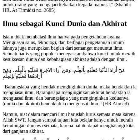
untuk orang yang mengajari kebaikan kepada manusia.” (Shahih:
HR. At-Tirmidzi no. 2685).
Ilmu sebagai Kunci Dunia dan Akhirat
Islam tidak membatasi ilmu hanya pada pengetahuan agama.
Menguasai sains, teknologi, dan berbagai pengetahuan umum
lainnya juga merupakan bagian dari semangat
menuntut ilmu
.
Sebuah hadis yang populer menegaskan bahwa kunci untuk meraih
kesuksesan dunia dan kebahagiaan akhirat adalah dengan ilmu.
مَنْ أَرَادَ الدُّنْيَا فَعَلَيْهِ بِاْلعِلْمِ، وَمَنْ أَرَادَ الآخِرَهَ فَعَلَيْهِ بِالْعِلْمِ، وَمَنْ
أَرَادَهُمَا فَعَلَيْهِ باِلعِلْمِ
“Barangsiapa yang hendak menginginkan dunia, maka hendaklah ia
menguasai ilmu. Barangsiapa menginginkan akhirat hendaklah ia
menguasai ilmu, dan barangsiapa yang menginginkan keduanya
(dunia dan akhirat) hendaklah ia menguasai ilmu.” (HR Ahmad).
Namun, niat dalam mencari ilmu haruslah lurus semata-mata karena
Allah SWT. Jangan sampai tujuan kita belajar hanya untuk meraih
keuntungan duniawi semata, karena hal itu dapat menghalangi kita
dari ganjaran akhirat.