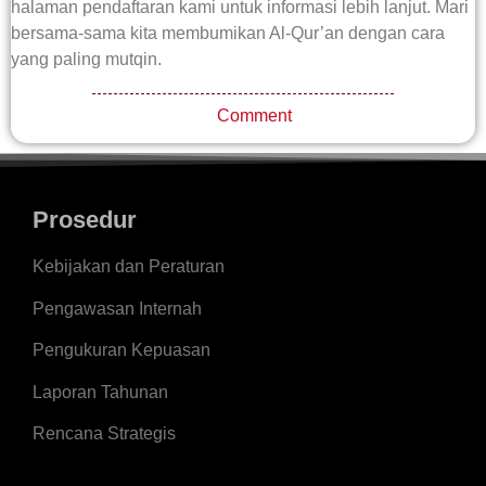
halaman pendaftaran kami untuk informasi lebih lanjut. Mari
bersama-sama kita membumikan Al-Qur’an dengan cara
yang paling mutqin.
Comment
Prosedur
Kebijakan dan Peraturan
Pengawasan Internah
Pengukuran Kepuasan
Laporan Tahunan
Rencana Strategis