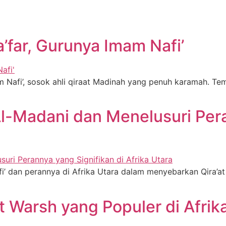
far, Gurunya Imam Nafi’
 Nafi’, sosok ahli qiraat Madinah yang penuh karamah. Tem
l-Madani dan Menelusuri Pera
’ dan perannya di Afrika Utara dalam menyebarkan Qira’at A
 Warsh yang Populer di Afrik