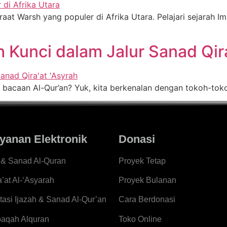
aat Warsh yang populer di Afrika Utara. Pelajari sejarah I
Kunci dalam Jalur Sanad Qira
n bacaan Al-Qur’an? Yuk, kita berkenalan dengan tokoh-tokoh
yanan Elektronik
Donasi
h & Sanad Al-Quran
Proyek Tetap
a’at Al-‘Asyarah
Proyek Bulanan
tasi Ijazah & Sanad Al-Qur’an
Cara Berdonasi
aqah Alquran
Toko Online