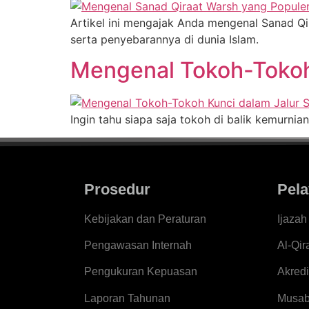
Artikel ini mengajak Anda mengenal Sanad Qir
serta penyebarannya di dunia Islam.
Mengenal Tokoh-Tokoh 
Ingin tahu siapa saja tokoh di balik kemurnia
Prosedur
Pela
Kebijakan dan Peraturan
Ijaza
Pengawasan Internah
Al-Qir
Pengukuran Kepuasan
Akredi
Laporan Tahunan
Musab