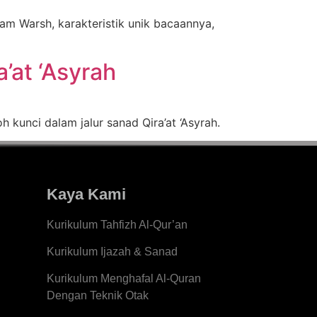
mam Warsh, karakteristik unik bacaannya,
’at ‘Asyrah
 kunci dalam jalur sanad Qira’at ‘Asyrah.
Kaya Kami
Kurikulum Tahfizh Al-Qur’an
Kurikulum Ijazah & Sanad
Kurikulum Menghafal Al-Quran
Dengan Teknik Otak