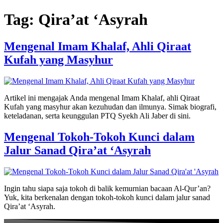
Skip
Tag:
Qira’at ‘Asyrah
to
content
Mengenal Imam Khalaf, Ahli Qiraat
Kufah yang Masyhur
Artikel ini mengajak Anda mengenal Imam Khalaf, ahli Qiraat
Kufah yang masyhur akan kezuhudan dan ilmunya. Simak biografi,
keteladanan, serta keunggulan PTQ Syekh Ali Jaber di sini.
Mengenal Tokoh-Tokoh Kunci dalam
Jalur Sanad Qira’at ‘Asyrah
Ingin tahu siapa saja tokoh di balik kemurnian bacaan Al-Qur’an?
Yuk, kita berkenalan dengan tokoh-tokoh kunci dalam jalur sanad
Qira’at ‘Asyrah.